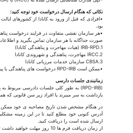
نکاتی که هنگام ارسال درخواست خود توجه کنید:
•افرادی که قبل از ورود به کانادا از کشورهای ایالت م
بود.
•هر سازمان نقشی متفاوت در فرایند درخواست پناهندگ
صورت جداگانه با هر سازمان تماس بگیرید و اطلاعات جد
1.IRB-RPD (هیات مهاجرت و پناهندگی کانادا)
2.IRCC مهاجرت، پناهندگی و شهروندی کانادا
3.CBSA سازمان خدمات مرزبانی کانادا
•ممکن است RPD-IRB درخواست های پناهندگی با پیچیدگی کمتر را برای فرایند بررسی پرونده (بدون نیاز به دادرسی یا یک دادرسی کوتاه)گزینش کند.
زمانبندی جلسات دارسی
(RPD-IRB) به طور کلی جلسات دادرسی مربوط 
بازداشت به سر میبرند یا افراد زیر سن قانونی که همرا
ارسال شده است را دریافت کنید.
از زمان دریافت فرم ها 10 روز مهلت خواهید داشت تا اطلاعات تماس خود را به (CBSA) و (RPD-IRB) ارسال کنید و همچنین مهلت ارسال فرم (BOC)15 روز خواهد بود.