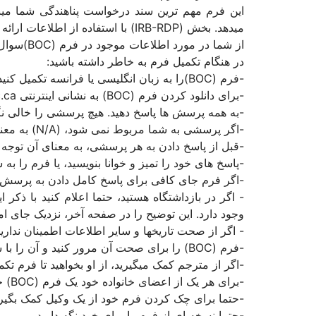
این فرم مهم ترین سند درخواست پناهندگی شما میباش
از شما در مورد اطلاعات موجود در فرم (BOC)سوال خواهد شد.
در هنگام تکمیل فرم به خاطر داشته باشید:
-فرم (BOC)را به زبان انگلیسی یا فرانسه تکمیل کنید.
-برای دانلود کردن فرم (BOC) به نشانی اینترنتی www.irb-cisr.gc.ca بروید.
-به همه پرسش ها پاسخ دهید. هیچ پرسشی را خالی نگذارید. در صورتی که جوابی ندا
-اگر پرسشی به شما مربوط نمی شود، (N/A) به معنای (NOT APPLICABLE) بنویسید.
-قبل از پاسخ دادن به هر پرسشی، به معنای آن توجه ک
-پاسخ های خود را تمیز و خوانا بنویسید، یا فرم را به
-اگر فرم جای کافی برای پاسخ کامل دادن به پرسش ن
- اگر در بازداشتگاه هستید، حتما اعلام کنید با 
وجود دارد. این توضیح را در صفحه آخر، نزدیک جای امض
- اگر از صحت تاریخها و سایر اطلاعات اطمینان ندارید
-فرم (BOC) را برای صحت آن مرور کنید و آن را با سایر فرمهای (IRCC) مقایسه کنید تا مطمئن شوید که اطلاعات ارائه شده در فرمهایتان یکسان و صحیح است.
-اگر از مترجم کمک میگیرید، از او بخواهید تا فرم تکمیل شده (BOC) را به طور کامل برایتان خوانده و صفح
-برای هر یک از اعضای خانواده خود یک فرم (BOC) جداگانه تکمیل کنید.
-حتما برای چک کردن فرم خود از یک وکیل کمک بگیری
-حتما نسخه ای از فرم را برای خود نگه دارید.