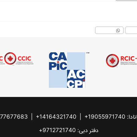
141643217+ | 16477677683+
دفتر دبی: 9712721740+