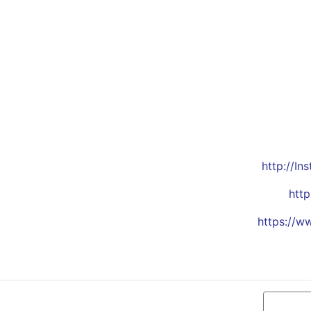
http://I
htt
https://