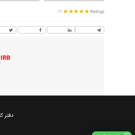
Ratings
(1)
دفتر کانادا: 19055971740+ | 40